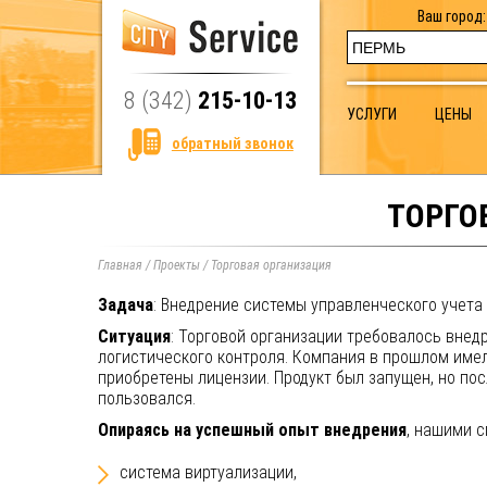
Ваш город:
8 (342)
215-10-13
УСЛУГИ
ЦЕНЫ
обратный звонок
ТОРГО
Главная
/
Проекты
/
Торговая организация
Задача
: Внедрение системы управленческого учета 
Ситуация
: Торговой организации требовалось внед
логистического контроля. Компания в прошлом име
приобретены лицензии. Продукт был запущен, но пос
пользовался.
Опираясь на успешный опыт внедрения
, нашими 
система виртуализации,